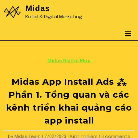
Midas
Retail & Digital Marketing
Midas Digital Blog
Midas App Install Ads ⁂
Phần 1. Tổng quan và các
kênh triển khai quảng cáo
app install
by
Midas Team
|
7/02/2023
|
Kinh nghiệm
|
0 comments