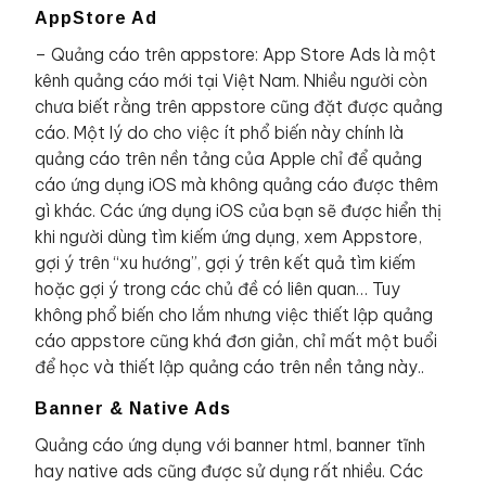
AppStore Ad
– Quảng cáo trên appstore: App Store Ads là một
kênh quảng cáo mới tại Việt Nam. Nhiều người còn
chưa biết rằng trên appstore cũng đặt được quảng
cáo. Một lý do cho việc ít phổ biến này chính là
quảng cáo trên nền tảng của Apple chỉ để quảng
cáo ứng dụng iOS mà không quảng cáo được thêm
gì khác. Các ứng dụng iOS của bạn sẽ được hiển thị
khi người dùng tìm kiếm ứng dụng, xem Appstore,
gợi ý trên “xu hướng”, gợi ý trên kết quả tìm kiếm
hoặc gợi ý trong các chủ đề có liên quan… Tuy
không phổ biến cho lắm nhưng việc thiết lập quảng
cáo appstore cũng khá đơn giản, chỉ mất một buổi
để học và thiết lập quảng cáo trên nền tảng này..
Banner & Native Ads
Quảng cáo ứng dụng với banner html, banner tĩnh
hay native ads cũng được sử dụng rất nhiều. Các