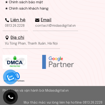
★ Chính sách bảo mật
★ Chính sách khách hàng
Liên hệ
Email
0813.26.2228
contact@midasdigital.vn
Địa chỉ
Vũ Tông Phan, Thanh Xuân, Hà Nội
Phát triển và vận hành bởi Midasdigital.vn
Mọi thắc mắc vui lòng liên hệ hotline 0813.26.2228