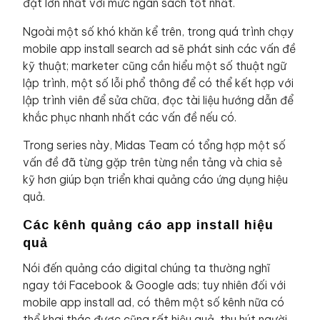
đặt lớn nhất với mức ngân sách tốt nhất.
Ngoài một số khó khăn kể trên, trong quá trình chạy
mobile app install search ad sẽ phát sinh các vấn đề
kỹ thuật; marketer cũng cần hiểu một số thuật ngữ
lập trình, một số lỗi phổ thông để có thể kết hợp với
lập trình viên để sửa chữa, đọc tài liệu hướng dẫn để
khắc phục nhanh nhất các vấn đề nếu có.
Trong series này, Midas Team có tổng hợp một số
vấn đề đã từng gặp trên từng nền tảng và chia sẻ
kỹ hơn giúp bạn triển khai quảng cáo ứng dụng hiệu
quả.
Các kênh quảng cáo app install hiệu
quả
Nói đến quảng cáo digital chúng ta thường nghĩ
ngay tới Facebook & Google ads; tuy nhiên đối với
mobile app install ad, có thêm một số kênh nữa có
thể khai thác được cũng rất hiệu quả, thu hút người