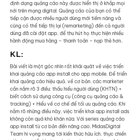
định dạng quảng cáo này được hiển thị ở khắp mọi
nới trên mạng digital. Quảng cáo của bạn có thể
tiếp cận được nhiều người dùng mới tiềm năng và
cũng có thể tiếp thị lại (remarketing) đến cả người
dùng đã cài đặt app, để thu hút họ thực hiện nhiều
hành động mua hàng – thanh toán – nạp thẻ hơn..
KL:
Bài viết là một góc nhìn rất khái quát về việc triển
khai quảng cáo app install cho app mobile. Để triển
khai quảng cáo hiệu quả, về cơ bản, các marketer
cần nắm rõ 3 điều: thấu hiểu người dùng (KHTN) +
biết cách sử dụng công cụ (công cụ quảng cáo &
tracking) + Hiểu về cơ chế để tối ưu quảng cáo. Khi
nắm rõ những điều này, việc triển khai app install ads
không còn quá khó khăn nữa. Với series quảng cáo
app install từ cơ bản đến nâng cao, MidasDigital
Team hi vọng mang tới kiến thức hữu ích, thực chiến