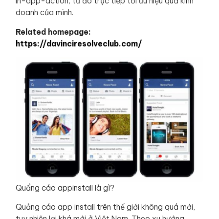
in-app-action, từ đó trực tiếp tối ưu hiệu quả kinh
doanh của mình.
Related homepage:
https://davinciresolveclub.com/
Quẩng cáo appinstall là gì?
Quảng cáo app install trên thế giới không quá mới,
tuy nhiên lại khá mới ở Việt Nam. Theo xu hướng