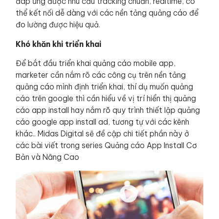
đáp ứng được nhu cầu tracking chuẩn, realtime, có
thể kết nối dễ dàng với các nền tảng quảng cáo để
đo lường được hiệu quả.
Khó khăn khi triển khai
Để bắt đầu triển khai quảng cáo mobile app,
marketer cần nắm rõ các công cụ trên nền tảng
quảng cáo mình định triển khai, thí dụ muốn quảng
cáo trên google thì cần hiểu về vị trí hiển thị quảng
cáo app install hay nắm rõ quy trình thiết lập quảng
cáo google app install ad, tương tự với các kênh
khác.. Midas Digital sẽ đề cập chi tiết phần này ở
các bài viết trong series Quảng cáo App Install Cơ
Bản và Nâng Cao