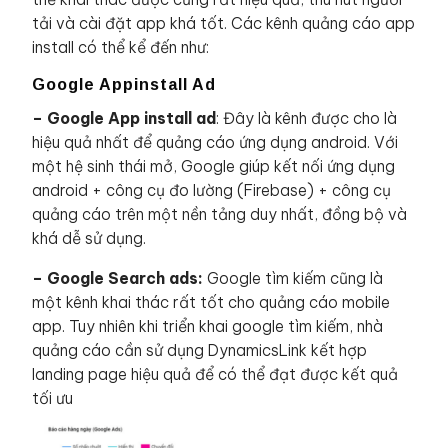
tải và cài đặt app khá tốt. Các kênh quảng cáo app
install có thể kể đến như:
Google Appinstall Ad
– Google App install ad
: Đây là kênh được cho là
hiệu quả nhất để quảng cáo ứng dụng android. Với
một hệ sinh thái mở, Google giúp kết nối ứng dụng
android + công cụ đo lường (Firebase) + công cụ
quảng cáo trên một nền tảng duy nhất, đồng bộ và
khá dễ sử dụng.
– Google Search ads:
Google tìm kiếm cũng là
một kênh khai thác rất tốt cho quảng cáo mobile
app. Tuy nhiên khi triển khai google tìm kiếm, nhà
quảng cáo cần sử dụng DynamicsLink kết hợp
landing page hiệu quả để có thể đạt được kết quả
tối ưu