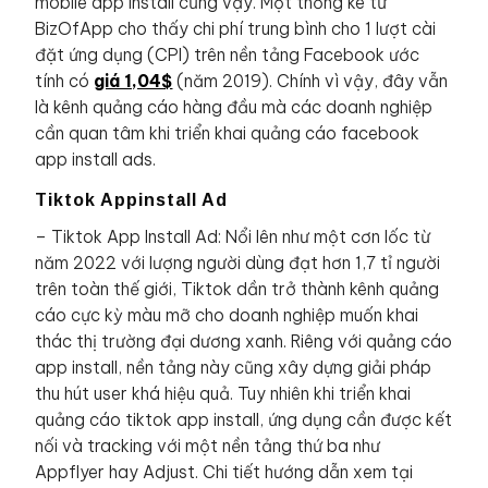
mobile app install cũng vậy. Một thống kê từ
BizOfApp cho thấy chi phí trung bình cho 1 lượt cài
đặt ứng dụng (CPI) trên nền tảng Facebook ước
tính có
giá 1,04$
(năm 2019). Chính vì vậy, đây vẫn
là kênh quảng cáo hàng đầu mà các doanh nghiệp
cần quan tâm khi triển khai quảng cáo facebook
app install ads.
Tiktok Appinstall Ad
– Tiktok App Install Ad: Nổi lên như một cơn lốc từ
năm 2022 với lượng người dùng đạt hơn 1,7 tỉ người
trên toàn thế giới, Tiktok dần trở thành kênh quảng
cáo cực kỳ màu mỡ cho doanh nghiệp muốn khai
thác thị trường đại dương xanh. Riêng với quảng cáo
app install, nền tảng này cũng xây dựng giải pháp
thu hút user khá hiệu quả. Tuy nhiên khi triển khai
quảng cáo tiktok app install, ứng dụng cần được kết
nối và tracking với một nền tảng thứ ba như
Appflyer hay Adjust. Chi tiết hướng dẫn xem tại